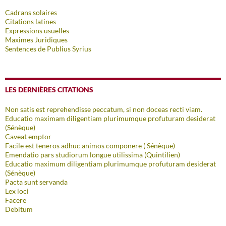
Cadrans solaires
Citations latines
Expressions usuelles
Maximes Juridiques
Sentences de Publius Syrius
LES DERNIÈRES CITATIONS
Non satis est reprehendisse peccatum, si non doceas recti viam.
Educatio maximam diligentiam plurimumque profuturam desiderat
(Sénèque)
Caveat emptor
Facile est teneros adhuc animos componere ( Sénèque)
Emendatio pars studiorum longue utilissima (Quintilien)
Educatio maximum diligentiam plurimumque profuturam desiderat
(Sénèque)
Pacta sunt servanda
Lex loci
Facere
Debitum