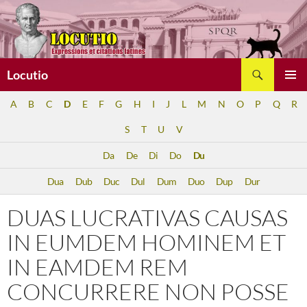
Aller
au
contenu
Recherche
Locutio
MENU
A
B
C
D
E
F
G
H
I
J
L
M
N
O
P
Q
R
PRINCI
S
T
U
V
Da
De
Di
Do
Du
Dua
Dub
Duc
Dul
Dum
Duo
Dup
Dur
DUAS LUCRATIVAS CAUSAS
IN EUMDEM HOMINEM ET
IN EAMDEM REM
CONCURRERE NON POSSE