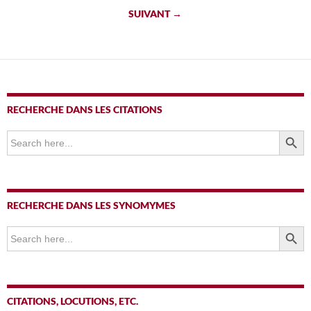
des
SUIVANT →
articles
RECHERCHE DANS LES CITATIONS
SEARCH BUTTO
Search
for:
RECHERCHE DANS LES SYNOMYMES
SEARCH BUTTO
Search
for:
CITATIONS, LOCUTIONS, ETC.