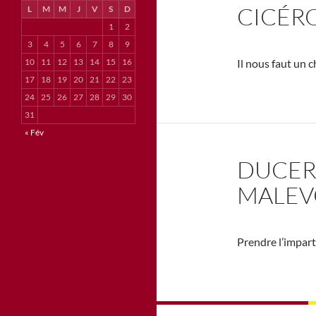
CICÉR
L
M
M
J
V
S
D
1
2
3
4
5
6
7
8
9
10
11
12
13
14
15
16
Il nous faut un c
17
18
19
20
21
22
23
24
25
26
27
28
29
30
31
« Fév
DUCER
MALEVO
Prendre l’imparti