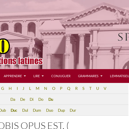
APPRENDRE
LIRE
CONJUGUER
GRAMMAIRES
LEMMATISEU
G
H
I
J
L
M
N
O
P
Q
R
S
T
U
V
Da
De
Di
Do
Du
Dub
Duc
Dul
Dum
Duo
Dup
Dur
BIS OPUS EST. (