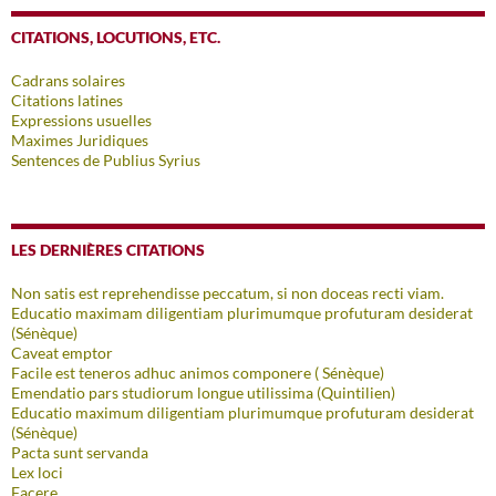
CITATIONS, LOCUTIONS, ETC.
Cadrans solaires
Citations latines
Expressions usuelles
Maximes Juridiques
Sentences de Publius Syrius
LES DERNIÈRES CITATIONS
Non satis est reprehendisse peccatum, si non doceas recti viam.
Educatio maximam diligentiam plurimumque profuturam desiderat
(Sénèque)
Caveat emptor
Facile est teneros adhuc animos componere ( Sénèque)
Emendatio pars studiorum longue utilissima (Quintilien)
Educatio maximum diligentiam plurimumque profuturam desiderat
(Sénèque)
Pacta sunt servanda
Lex loci
Facere