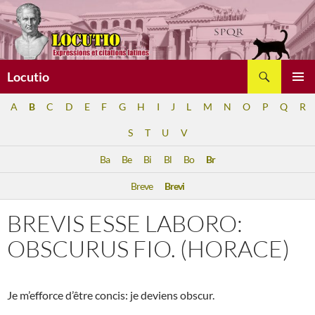
Aller
au
contenu
Recherche
Locutio
MENU
A
B
C
D
E
F
G
H
I
J
L
M
N
O
P
Q
R
PRINCI
S
T
U
V
Ba
Be
Bi
Bl
Bo
Br
Breve
Brevi
BREVIS ESSE LABORO:
OBSCURUS FIO. (HORACE)
Je m’efforce d’être concis: je deviens obscur.