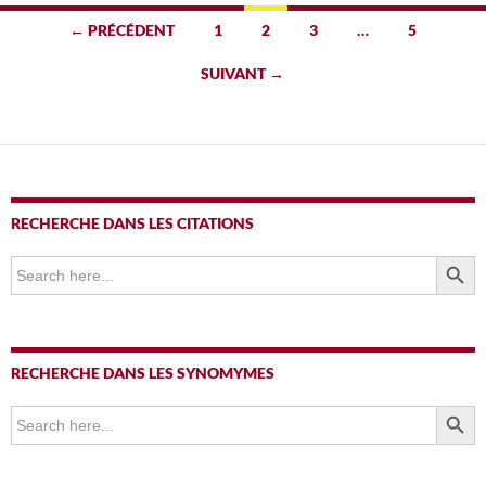
Navigation
← PRÉCÉDENT
1
2
3
…
5
des
SUIVANT →
articles
RECHERCHE DANS LES CITATIONS
SEARCH BUTTO
Search
for:
RECHERCHE DANS LES SYNOMYMES
SEARCH BUTTO
Search
for: