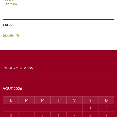
Debitum
TAGS
éducation
(7)
SYNONYMES LATINS
AOÛT 2026
L
M
M
J
V
S
D
1
2
3
4
5
6
7
8
9