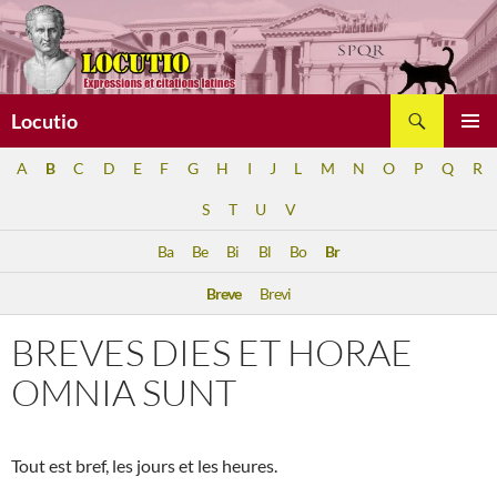
Aller
au
contenu
Recherche
Locutio
MENU
A
B
C
D
E
F
G
H
I
J
L
M
N
O
P
Q
R
PRINCI
S
T
U
V
Ba
Be
Bi
Bl
Bo
Br
Breve
Brevi
BREVES DIES ET HORAE
OMNIA SUNT
Tout est bref, les jours et les heures.