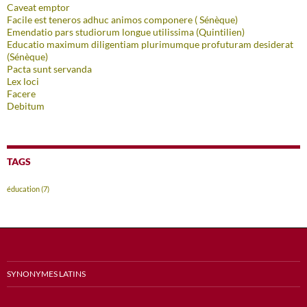
Caveat emptor
Facile est teneros adhuc animos componere ( Sénèque)
Emendatio pars studiorum longue utilissima (Quintilien)
Educatio maximum diligentiam plurimumque profuturam desiderat
(Sénèque)
Pacta sunt servanda
Lex loci
Facere
Debitum
TAGS
éducation
(7)
SYNONYMES LATINS