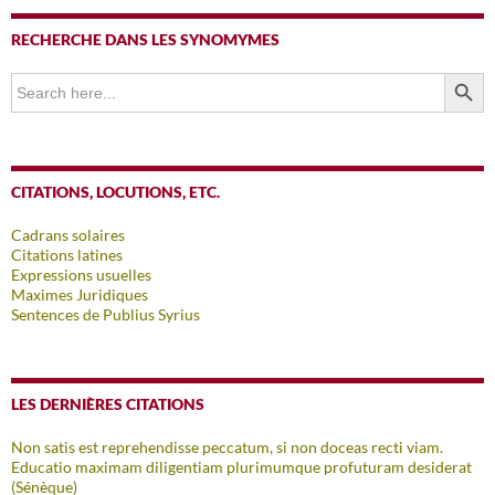
RECHERCHE DANS LES SYNOMYMES
SEARCH BUTTO
Search
for:
CITATIONS, LOCUTIONS, ETC.
Cadrans solaires
Citations latines
Expressions usuelles
Maximes Juridiques
Sentences de Publius Syrius
LES DERNIÈRES CITATIONS
Non satis est reprehendisse peccatum, si non doceas recti viam.
Educatio maximam diligentiam plurimumque profuturam desiderat
(Sénèque)