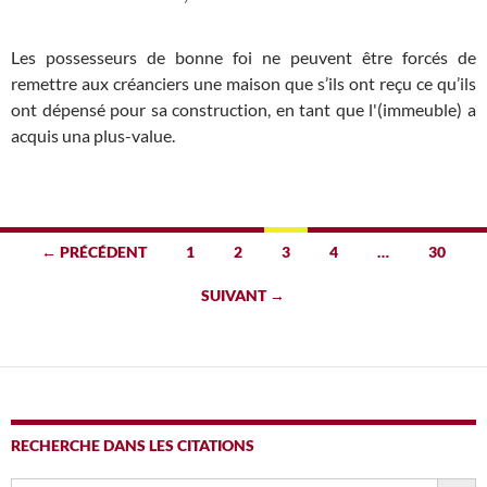
Les possesseurs de bonne foi ne peuvent être forcés de
remettre aux créanciers une maison que s’ils ont reçu ce qu’ils
ont dépensé pour sa construction, en tant que l'(immeuble) a
acquis una plus-value.
Navigation
← PRÉCÉDENT
1
2
3
4
…
30
des
SUIVANT →
articles
RECHERCHE DANS LES CITATIONS
SEARCH BUTTO
Search