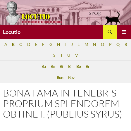
Aller
au
contenu
Recherche
Locutio
MENU
A
B
C
D
E
F
G
H
I
J
L
M
N
O
P
Q
R
PRINCI
S
T
U
V
Ba
Be
Bi
Bl
Bo
Br
Bon
Bov
BONA FAMA IN TENEBRIS
PROPRIUM SPLENDOREM
OBTINET. (PUBLIUS SYRUS)