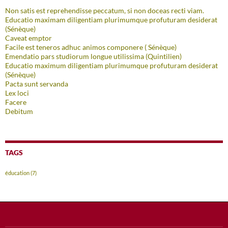
Non satis est reprehendisse peccatum, si non doceas recti viam.
Educatio maximam diligentiam plurimumque profuturam desiderat
(Sénèque)
Caveat emptor
Facile est teneros adhuc animos componere ( Sénèque)
Emendatio pars studiorum longue utilissima (Quintilien)
Educatio maximum diligentiam plurimumque profuturam desiderat
(Sénèque)
Pacta sunt servanda
Lex loci
Facere
Debitum
TAGS
éducation
(7)