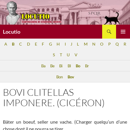
Aller
au
contenu
Recherche
Locutio
MENU
A
B
C
D
E
F
G
H
I
J
L
M
N
O
P
Q
R
PRINCI
S
T
U
V
Ba
Be
Bi
Bl
Bo
Br
Bon
Bov
BOVI CLITELLAS
IMPONERE. (CICÉRON)
Bâter un boeuf, seller une vache. (Charger quelqu’un d’une
chose dont il ne pourra se tirer.