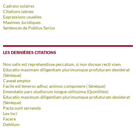
Cadrans solaires
Citations latines
Expressions usuelles
Maximes Juridiques
Sentences de Publius Syrius
LES DERNIÈRES CITATIONS
Non satis est reprehendisse peccatum, si non doceas recti viam.
Educatio maximam diligentiam plurimumque profuturam desiderat
(Sénèque)
Caveat emptor
Facile est teneros adhuc animos componere ( Sénèque)
Emendatio pars studiorum longue utilissima (Quintilien)
Educatio maximum diligentiam plurimumque profuturam desiderat
(Sénèque)
Pacta sunt servanda
Lex loci
Facere
Debitum