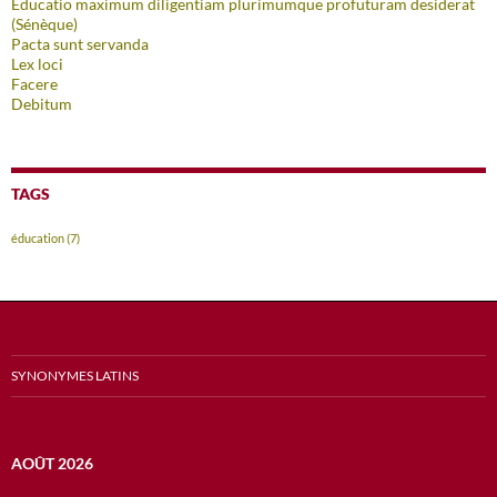
Educatio maximum diligentiam plurimumque profuturam desiderat
(Sénèque)
Pacta sunt servanda
Lex loci
Facere
Debitum
TAGS
éducation
(7)
SYNONYMES LATINS
AOÛT 2026