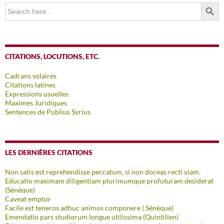
SEARCH BUTTO
Search
for:
CITATIONS, LOCUTIONS, ETC.
Cadrans solaires
Citations latines
Expressions usuelles
Maximes Juridiques
Sentences de Publius Syrius
LES DERNIÈRES CITATIONS
Non satis est reprehendisse peccatum, si non doceas recti viam.
Educatio maximam diligentiam plurimumque profuturam desiderat
(Sénèque)
Caveat emptor
Facile est teneros adhuc animos componere ( Sénèque)
Emendatio pars studiorum longue utilissima (Quintilien)