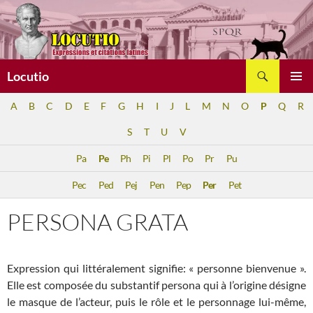
Aller
au
contenu
Recherche
Locutio
MENU
A
B
C
D
E
F
G
H
I
J
L
M
N
O
P
Q
R
PRINCI
S
T
U
V
Pa
Pe
Ph
Pi
Pl
Po
Pr
Pu
Pec
Ped
Pej
Pen
Pep
Per
Pet
PERSONA GRATA
Expression qui littéralement signifie: « personne bienvenue ».
Elle est composée du substantif persona qui à l’origine désigne
le masque de l’acteur, puis le rôle et le personnage lui-même,