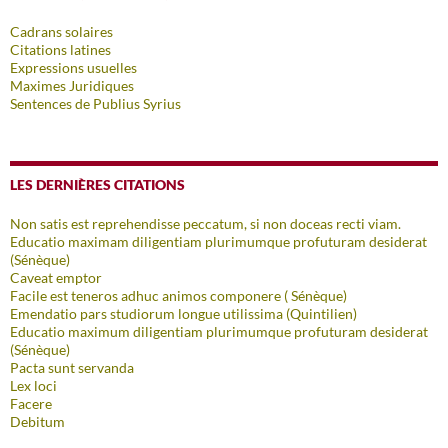
Cadrans solaires
Citations latines
Expressions usuelles
Maximes Juridiques
Sentences de Publius Syrius
LES DERNIÈRES CITATIONS
Non satis est reprehendisse peccatum, si non doceas recti viam.
Educatio maximam diligentiam plurimumque profuturam desiderat
(Sénèque)
Caveat emptor
Facile est teneros adhuc animos componere ( Sénèque)
Emendatio pars studiorum longue utilissima (Quintilien)
Educatio maximum diligentiam plurimumque profuturam desiderat
(Sénèque)
Pacta sunt servanda
Lex loci
Facere
Debitum