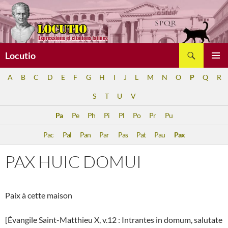
Aller
au
contenu
Recherche
Locutio
MENU
A
B
C
D
E
F
G
H
I
J
L
M
N
O
P
Q
R
PRINCI
S
T
U
V
Pa
Pe
Ph
Pi
Pl
Po
Pr
Pu
Pac
Pal
Pan
Par
Pas
Pat
Pau
Pax
PAX HUIC DOMUI
Paix à cette maison
[Évangile Saint-Matthieu X, v.12 : Intrantes in domum, salutate