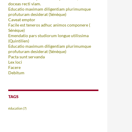
doceas recti viam.
Educatio maximam diligentiam plurimumque
profuturam desiderat (Sénèque)
Caveat emptor
Facile est teneros adhuc animos componere (
Sénèque)
Emendatio pars studiorum longue utilissima
(Quintilien)
Educatio maximum diligentiam plurimumque
profuturam desiderat (Sénèque)
Pacta sunt servanda
Lex loci
Facere
Debitum
TAGS
éducation
(7)