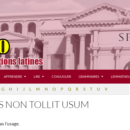
APPRENDRE
LIRE
CONJUGUER
GRAMMAIRES
LEMMATISEU
G
H
I
J
L
M
N
O
P
Q
R
S
T
U
V
S NON TOLLIT USUM
as l’usage.