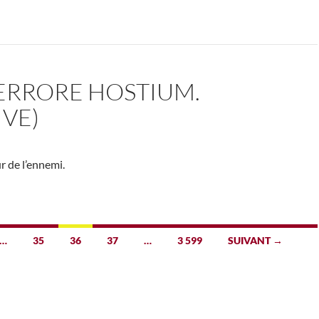
 ERRORE HOSTIUM.
IVE)
ur de l’ennemi.
…
35
36
37
…
3 599
SUIVANT →