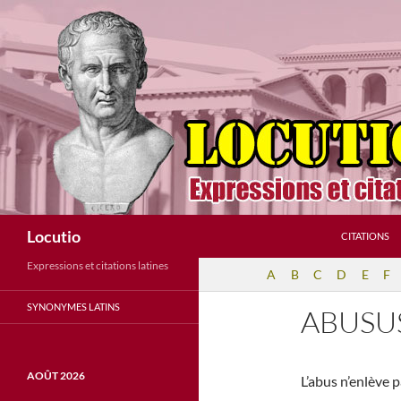
Aller
au
contenu
Recherche
Locutio
CITATIONS
Expressions et citations latines
A
B
C
D
E
F
SYNONYMES LATINS
ABUSU
AOÛT 2026
L’abus n’enlève p