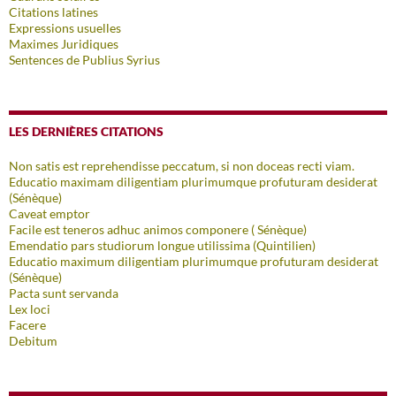
Citations latines
Expressions usuelles
Maximes Juridiques
Sentences de Publius Syrius
LES DERNIÈRES CITATIONS
Non satis est reprehendisse peccatum, si non doceas recti viam.
Educatio maximam diligentiam plurimumque profuturam desiderat
(Sénèque)
Caveat emptor
Facile est teneros adhuc animos componere ( Sénèque)
Emendatio pars studiorum longue utilissima (Quintilien)
Educatio maximum diligentiam plurimumque profuturam desiderat
(Sénèque)
Pacta sunt servanda
Lex loci
Facere
Debitum