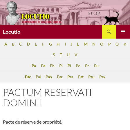
Aller
au
contenu
Recherche
Locutio
MENU
A
B
C
D
E
F
G
H
I
J
L
M
N
O
P
Q
R
PRINCI
S
T
U
V
Pa
Pe
Ph
Pi
Pl
Po
Pr
Pu
Pac
Pal
Pan
Par
Pas
Pat
Pau
Pax
PACTUM RESERVATI
DOMINII
Pacte de réserve de propriété.