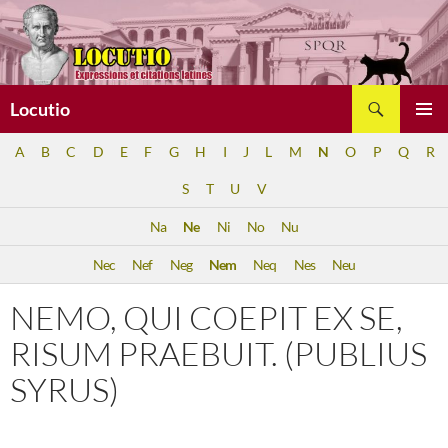
Aller
au
contenu
Recherche
Locutio
MENU
A
B
C
D
E
F
G
H
I
J
L
M
N
O
P
Q
R
PRINCI
S
T
U
V
Na
Ne
Ni
No
Nu
Nec
Nef
Neg
Nem
Neq
Nes
Neu
NEMO, QUI COEPIT EX SE,
RISUM PRAEBUIT. (PUBLIUS
SYRUS)