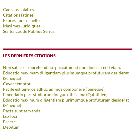
Cadrans solaires
Citations latines
Expressions usuelles
Maximes Juridiques
Sentences de Publius Syrius
LES DERNIÈRES CITATIONS
Non satis est reprehendisse peccatum, si non doceas recti viam.
Educatio maximam diligentiam plurimumque profuturam desiderat
(Sénèque)
Caveat emptor
Facile est teneros adhuc animos componere ( Sénèque)
Emendatio pars studiorum longue utilissima (Quintilien)
Educatio maximum diligentiam plurimumque profuturam desiderat
(Sénèque)
Pacta sunt servanda
Lex loci
Facere
Debitum