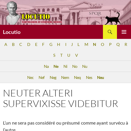
Aller
au
contenu
Recherche
Locutio
MENU
A
B
C
D
E
F
G
H
I
J
L
M
N
O
P
Q
R
PRINCI
S
T
U
V
Na
Ne
Ni
No
Nu
Nec
Nef
Neg
Nem
Neq
Nes
Neu
NEUTER ALTERI
SUPERVIXISSE VIDEBITUR
L’un ne sera pas considéré ou présumé comme ayant survécu à
l’autre.