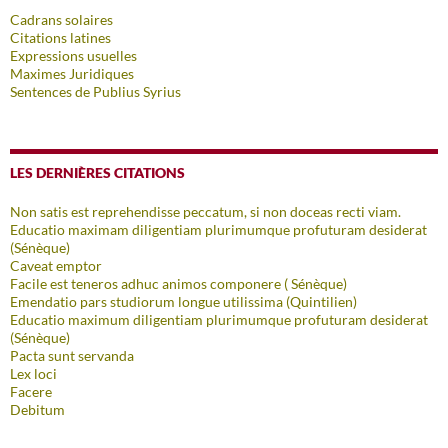
Cadrans solaires
Citations latines
Expressions usuelles
Maximes Juridiques
Sentences de Publius Syrius
LES DERNIÈRES CITATIONS
Non satis est reprehendisse peccatum, si non doceas recti viam.
Educatio maximam diligentiam plurimumque profuturam desiderat
(Sénèque)
Caveat emptor
Facile est teneros adhuc animos componere ( Sénèque)
Emendatio pars studiorum longue utilissima (Quintilien)
Educatio maximum diligentiam plurimumque profuturam desiderat
(Sénèque)
Pacta sunt servanda
Lex loci
Facere
Debitum