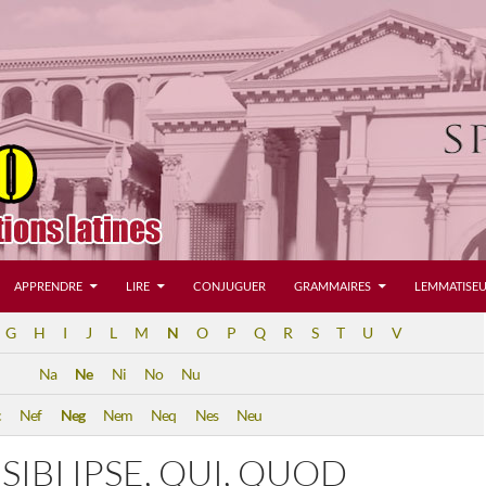
APPRENDRE
LIRE
CONJUGUER
GRAMMAIRES
LEMMATISEU
G
H
I
J
L
M
N
O
P
Q
R
S
T
U
V
Na
Ne
Ni
No
Nu
c
Nef
Neg
Nem
Neq
Nes
Neu
SIBI IPSE, QUI, QUOD