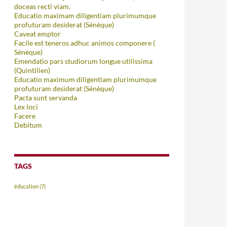
doceas recti viam.
Educatio maximam diligentiam plurimumque
profuturam desiderat (Sénèque)
Caveat emptor
Facile est teneros adhuc animos componere (
Sénèque)
Emendatio pars studiorum longue utilissima
(Quintilien)
Educatio maximum diligentiam plurimumque
profuturam desiderat (Sénèque)
Pacta sunt servanda
Lex loci
Facere
Debitum
TAGS
éducation
(7)