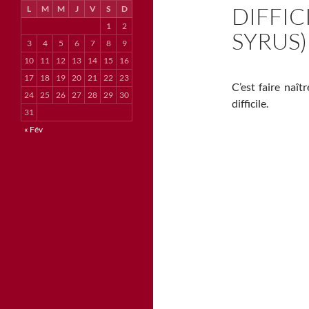
DIFFICI
L
M
M
J
V
S
D
1
2
SYRUS)
3
4
5
6
7
8
9
10
11
12
13
14
15
16
17
18
19
20
21
22
23
C’est faire naî
24
25
26
27
28
29
30
difficile.
31
« Fév