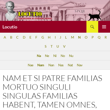
Aller
au
contenu
Recherche
Locutio
MENU
A
B
C
D
E
F
G
H
I
J
L
M
N
O
P
Q
R
PRINCI
S
T
U
V
Na
Ne
Ni
No
Nu
Nae
Nam
Nan
Nas
Nat
Nav
NAM ET SI PATRE FAMILIAS
MORTUO SINGULI
SINGULAS FAMILIAS
HABENT, TAMEN OMNES,