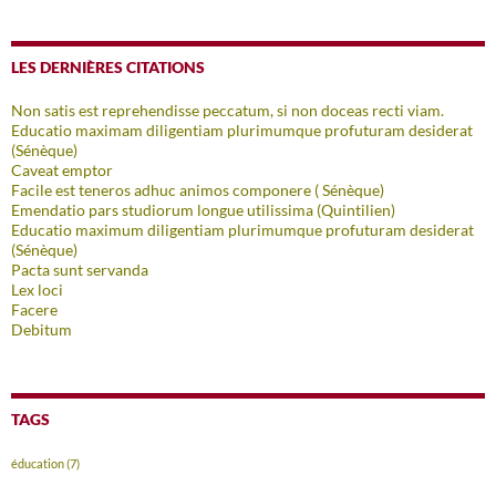
LES DERNIÈRES CITATIONS
Non satis est reprehendisse peccatum, si non doceas recti viam.
Educatio maximam diligentiam plurimumque profuturam desiderat
(Sénèque)
Caveat emptor
Facile est teneros adhuc animos componere ( Sénèque)
Emendatio pars studiorum longue utilissima (Quintilien)
Educatio maximum diligentiam plurimumque profuturam desiderat
(Sénèque)
Pacta sunt servanda
Lex loci
Facere
Debitum
TAGS
éducation
(7)