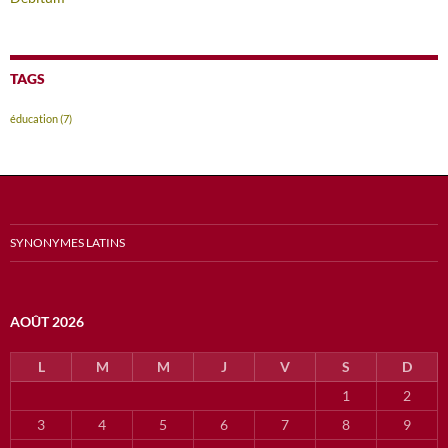
TAGS
éducation
(7)
SYNONYMES LATINS
AOÛT 2026
L
M
M
J
V
S
D
1
2
3
4
5
6
7
8
9