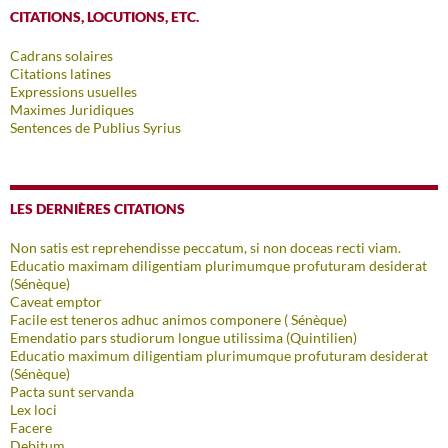
CITATIONS, LOCUTIONS, ETC.
Cadrans solaires
Citations latines
Expressions usuelles
Maximes Juridiques
Sentences de Publius Syrius
LES DERNIÈRES CITATIONS
Non satis est reprehendisse peccatum, si non doceas recti viam.
Educatio maximam diligentiam plurimumque profuturam desiderat
(Sénèque)
Caveat emptor
Facile est teneros adhuc animos componere ( Sénèque)
Emendatio pars studiorum longue utilissima (Quintilien)
Educatio maximum diligentiam plurimumque profuturam desiderat
(Sénèque)
Pacta sunt servanda
Lex loci
Facere
Debitum