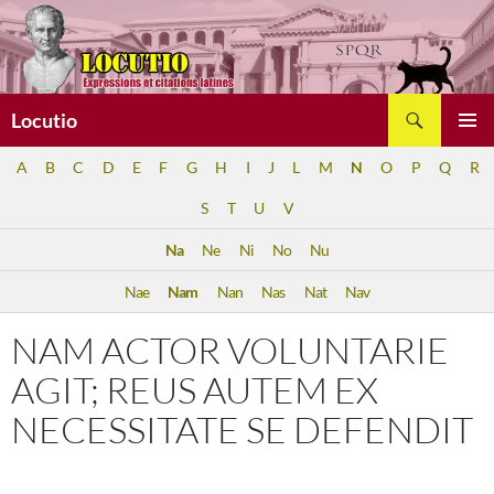
Aller
au
contenu
Recherche
Locutio
MENU
A
B
C
D
E
F
G
H
I
J
L
M
N
O
P
Q
R
PRINCI
S
T
U
V
Na
Ne
Ni
No
Nu
Nae
Nam
Nan
Nas
Nat
Nav
NAM ACTOR VOLUNTARIE
AGIT; REUS AUTEM EX
NECESSITATE SE DEFENDIT