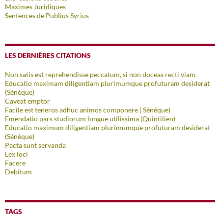
Maximes Juridiques
Sentences de Publius Syrius
LES DERNIÈRES CITATIONS
Non satis est reprehendisse peccatum, si non doceas recti viam.
Educatio maximam diligentiam plurimumque profuturam desiderat
(Sénèque)
Caveat emptor
Facile est teneros adhuc animos componere ( Sénèque)
Emendatio pars studiorum longue utilissima (Quintilien)
Educatio maximum diligentiam plurimumque profuturam desiderat
(Sénèque)
Pacta sunt servanda
Lex loci
Facere
Debitum
TAGS