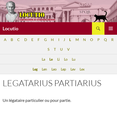
Aller
au
contenu
Recherche
Locutio
MENU
A
B
C
D
E
F
G
H
I
J
L
M
N
O
P
Q
R
PRINCI
S
T
U
V
La
Le
Li
Lo
Lu
Leg
Len
Leo
Lep
Lev
Lex
LEGATARIUS PARTIARIUS
Un légataire particulier ou pour partie.