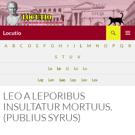
Aller
au
contenu
Recherche
Locutio
MENU
A
B
C
D
E
F
G
H
I
J
L
M
N
O
P
Q
R
PRINCI
S
T
U
V
La
Le
Li
Lo
Lu
Leg
Len
Leo
Lep
Lev
Lex
LEO A LEPORIBUS
INSULTATUR MORTUUS.
(PUBLIUS SYRUS)