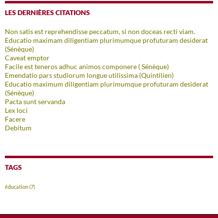
LES DERNIÈRES CITATIONS
Non satis est reprehendisse peccatum, si non doceas recti viam.
Educatio maximam diligentiam plurimumque profuturam desiderat
(Sénèque)
Caveat emptor
Facile est teneros adhuc animos componere ( Sénèque)
Emendatio pars studiorum longue utilissima (Quintilien)
Educatio maximum diligentiam plurimumque profuturam desiderat
(Sénèque)
Pacta sunt servanda
Lex loci
Facere
Debitum
TAGS
éducation
(7)