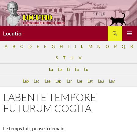
Aller
au
contenu
Recherche
Locutio
MENU
A
B
C
D
E
F
G
H
I
J
L
M
N
O
P
Q
R
PRINCI
S
T
U
V
La
Le
Li
Lo
Lu
Lab
Lac
Lae
Lap
Lar
Las
Lat
Lau
Lav
LABENTE TEMPORE
FUTURUM COGITA
Le temps fuit, pense à demain.