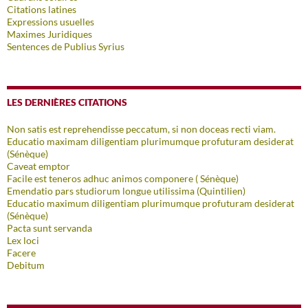
Citations latines
Expressions usuelles
Maximes Juridiques
Sentences de Publius Syrius
LES DERNIÈRES CITATIONS
Non satis est reprehendisse peccatum, si non doceas recti viam.
Educatio maximam diligentiam plurimumque profuturam desiderat
(Sénèque)
Caveat emptor
Facile est teneros adhuc animos componere ( Sénèque)
Emendatio pars studiorum longue utilissima (Quintilien)
Educatio maximum diligentiam plurimumque profuturam desiderat
(Sénèque)
Pacta sunt servanda
Lex loci
Facere
Debitum