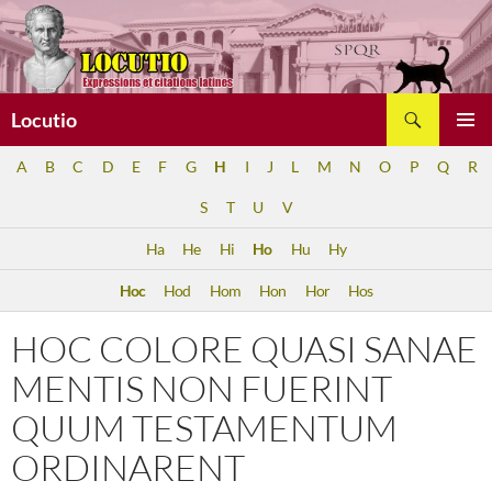
Aller
au
contenu
Recherche
Locutio
MENU
A
B
C
D
E
F
G
H
I
J
L
M
N
O
P
Q
R
PRINCI
S
T
U
V
Ha
He
Hi
Ho
Hu
Hy
Hoc
Hod
Hom
Hon
Hor
Hos
HOC COLORE QUASI SANAE
MENTIS NON FUERINT
QUUM TESTAMENTUM
ORDINARENT