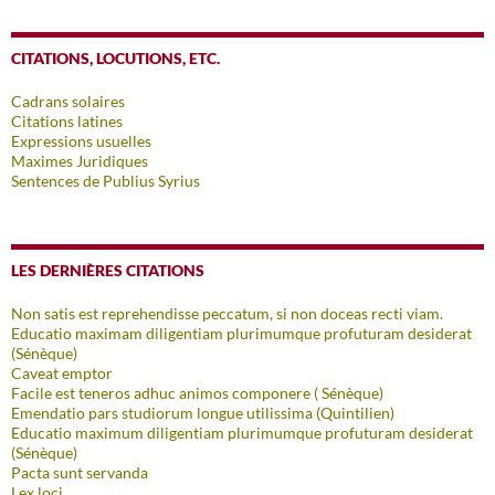
CITATIONS, LOCUTIONS, ETC.
Cadrans solaires
Citations latines
Expressions usuelles
Maximes Juridiques
Sentences de Publius Syrius
LES DERNIÈRES CITATIONS
Non satis est reprehendisse peccatum, si non doceas recti viam.
Educatio maximam diligentiam plurimumque profuturam desiderat
(Sénèque)
Caveat emptor
Facile est teneros adhuc animos componere ( Sénèque)
Emendatio pars studiorum longue utilissima (Quintilien)
Educatio maximum diligentiam plurimumque profuturam desiderat
(Sénèque)
Pacta sunt servanda
Lex loci