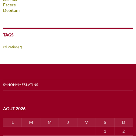
Facere
Debitum
TAGS
éducation
(7)
SYNONYMES LATINS
AOÛT 2026
L
M
M
J
V
S
D
1
2