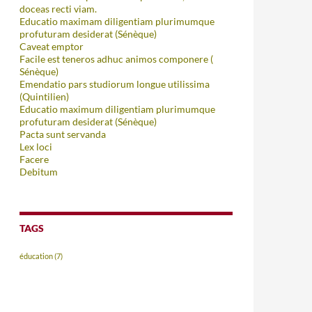
doceas recti viam.
Educatio maximam diligentiam plurimumque
profuturam desiderat (Sénèque)
Caveat emptor
Facile est teneros adhuc animos componere (
Sénèque)
Emendatio pars studiorum longue utilissima
(Quintilien)
Educatio maximum diligentiam plurimumque
profuturam desiderat (Sénèque)
Pacta sunt servanda
Lex loci
Facere
Debitum
TAGS
éducation
(7)