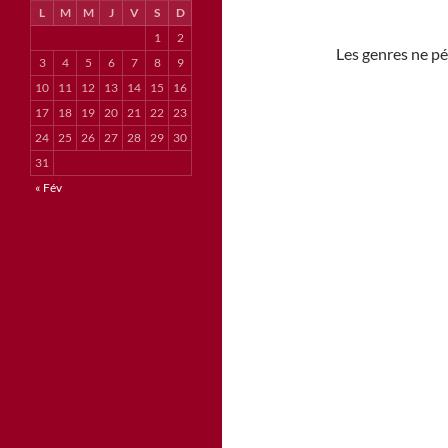
L
M
M
J
V
S
D
1
2
Les genres ne pé
3
4
5
6
7
8
9
10
11
12
13
14
15
16
17
18
19
20
21
22
23
24
25
26
27
28
29
30
31
« Fév