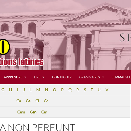
APPRENDRE
LIRE
CONJUGUER
GRAMMAIRES
LEMMATISEU
G
H
I
J
L
M
N
O
P
Q
R
S
T
U
V
Ga
Ge
Gl
Gr
Gem
Gen
Ger
A NON PEREUNT