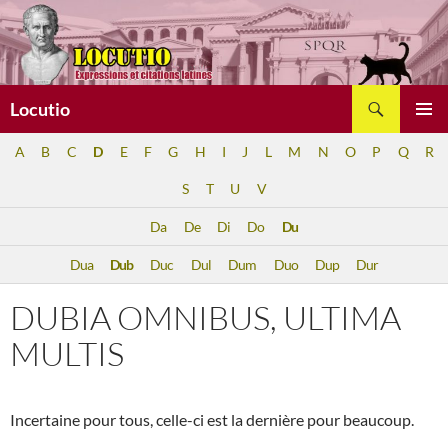
Aller
au
contenu
Recherche
Locutio
MENU
A
B
C
D
E
F
G
H
I
J
L
M
N
O
P
Q
R
PRINCI
S
T
U
V
Da
De
Di
Do
Du
Dua
Dub
Duc
Dul
Dum
Duo
Dup
Dur
DUBIA OMNIBUS, ULTIMA
MULTIS
Incertaine pour tous, celle-ci est la dernière pour beaucoup.