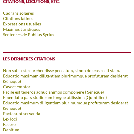
CITATIONS, LOCUTIONS, ETC.
Cadrans solaires
Citations latines
Expressions usuelles
Maximes Juridiques
Sentences de Publius Syrius
LES DERNIÈRES CITATIONS
Non satis est reprehendisse peccatum, si non doceas recti viam.
Educatio maximam diligentiam plurimumque profuturam desiderat
(Sénèque)
Caveat emptor
Facile est teneros adhuc animos componere ( Sénèque)
Emendatio pars studiorum longue utilissima (Quintilien)
Educatio maximum diligentiam plurimumque profuturam desiderat
(Sénèque)
Pacta sunt servanda
Lex loci
Facere
Debitum