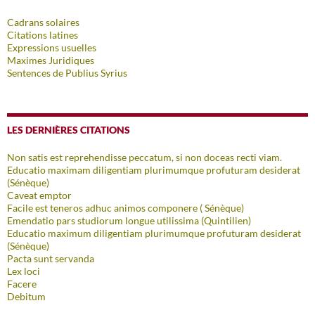
Cadrans solaires
Citations latines
Expressions usuelles
Maximes Juridiques
Sentences de Publius Syrius
LES DERNIÈRES CITATIONS
Non satis est reprehendisse peccatum, si non doceas recti viam.
Educatio maximam diligentiam plurimumque profuturam desiderat
(Sénèque)
Caveat emptor
Facile est teneros adhuc animos componere ( Sénèque)
Emendatio pars studiorum longue utilissima (Quintilien)
Educatio maximum diligentiam plurimumque profuturam desiderat
(Sénèque)
Pacta sunt servanda
Lex loci
Facere
Debitum