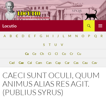
Aller
au
contenu
Recherche
Locutio
MENU
A
B
C
D
E
F
G
H
I
J
L
M
N
O
P
Q
R
PRINCI
S
T
U
V
Ca
Ce
Ch
Ci
Cl
Co
Cr
Cu
Cad
Cae
Cal
Cam
Can
Cap
Car
Cas
Cau
Cav
CAECI SUNT OCULI, QUUM
ANIMUS ALIAS RES AGIT.
(PUBLIUS SYRUS)