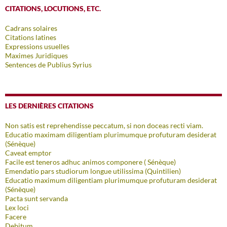
CITATIONS, LOCUTIONS, ETC.
Cadrans solaires
Citations latines
Expressions usuelles
Maximes Juridiques
Sentences de Publius Syrius
LES DERNIÈRES CITATIONS
Non satis est reprehendisse peccatum, si non doceas recti viam.
Educatio maximam diligentiam plurimumque profuturam desiderat
(Sénèque)
Caveat emptor
Facile est teneros adhuc animos componere ( Sénèque)
Emendatio pars studiorum longue utilissima (Quintilien)
Educatio maximum diligentiam plurimumque profuturam desiderat
(Sénèque)
Pacta sunt servanda
Lex loci
Facere
Debitum