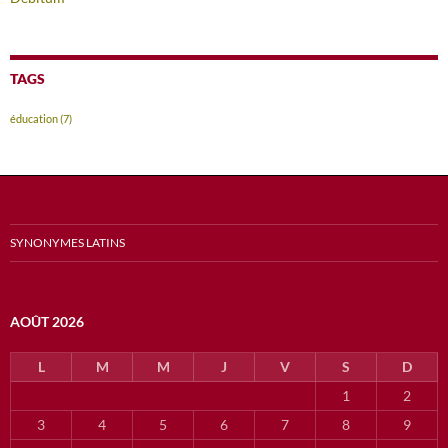
TAGS
éducation
(7)
SYNONYMES LATINS
AOÛT 2026
L
M
M
J
V
S
D
1
2
3
4
5
6
7
8
9