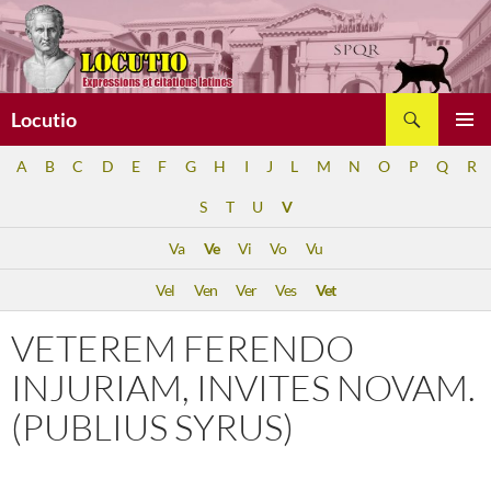
Aller
au
contenu
Recherche
Locutio
MENU
A
B
C
D
E
F
G
H
I
J
L
M
N
O
P
Q
R
PRINCI
S
T
U
V
Va
Ve
Vi
Vo
Vu
Vel
Ven
Ver
Ves
Vet
VETEREM FERENDO
INJURIAM, INVITES NOVAM.
(PUBLIUS SYRUS)