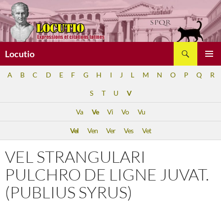
Aller
au
contenu
Recherche
Locutio
MENU
A
B
C
D
E
F
G
H
I
J
L
M
N
O
P
Q
R
PRINCI
S
T
U
V
Va
Ve
Vi
Vo
Vu
Vel
Ven
Ver
Ves
Vet
VEL STRANGULARI
PULCHRO DE LIGNE JUVAT.
(PUBLIUS SYRUS)