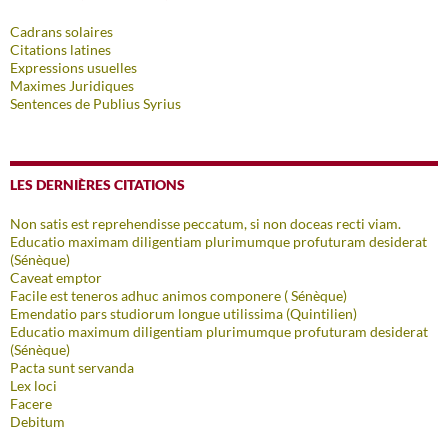
Cadrans solaires
Citations latines
Expressions usuelles
Maximes Juridiques
Sentences de Publius Syrius
LES DERNIÈRES CITATIONS
Non satis est reprehendisse peccatum, si non doceas recti viam.
Educatio maximam diligentiam plurimumque profuturam desiderat
(Sénèque)
Caveat emptor
Facile est teneros adhuc animos componere ( Sénèque)
Emendatio pars studiorum longue utilissima (Quintilien)
Educatio maximum diligentiam plurimumque profuturam desiderat
(Sénèque)
Pacta sunt servanda
Lex loci
Facere
Debitum