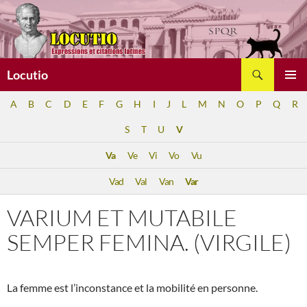
Aller
au
contenu
Recherche
Locutio
MENU
A
B
C
D
E
F
G
H
I
J
L
M
N
O
P
Q
R
PRINCI
S
T
U
V
Va
Ve
Vi
Vo
Vu
Vad
Val
Van
Var
VARIUM ET MUTABILE
SEMPER FEMINA. (VIRGILE)
La femme est l’inconstance et la mobilité en personne.