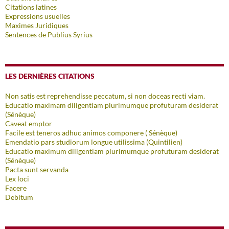
Citations latines
Expressions usuelles
Maximes Juridiques
Sentences de Publius Syrius
LES DERNIÈRES CITATIONS
Non satis est reprehendisse peccatum, si non doceas recti viam.
Educatio maximam diligentiam plurimumque profuturam desiderat
(Sénèque)
Caveat emptor
Facile est teneros adhuc animos componere ( Sénèque)
Emendatio pars studiorum longue utilissima (Quintilien)
Educatio maximum diligentiam plurimumque profuturam desiderat
(Sénèque)
Pacta sunt servanda
Lex loci
Facere
Debitum