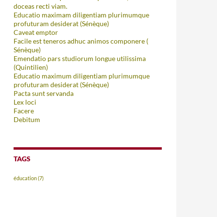
doceas recti viam.
Educatio maximam diligentiam plurimumque
profuturam desiderat (Sénèque)
Caveat emptor
Facile est teneros adhuc animos componere (
Sénèque)
Emendatio pars studiorum longue utilissima
(Quintilien)
Educatio maximum diligentiam plurimumque
profuturam desiderat (Sénèque)
Pacta sunt servanda
Lex loci
Facere
Debitum
TAGS
éducation
(7)