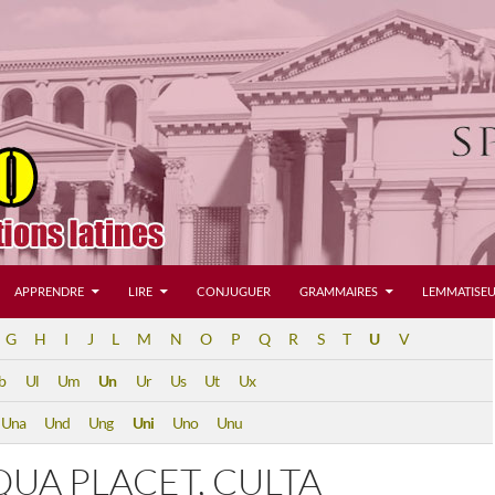
APPRENDRE
LIRE
CONJUGUER
GRAMMAIRES
LEMMATISEU
G
H
I
J
L
M
N
O
P
Q
R
S
T
U
V
b
Ul
Um
Un
Ur
Us
Ut
Ux
Una
Und
Ung
Uni
Uno
Unu
 QUA PLACET, CULTA