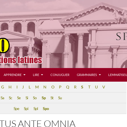
APPRENDRE
LIRE
CONJUGUER
GRAMMAIRES
LEMMATISEU
G
H
I
J
L
M
N
O
P
Q
R
S
T
U
V
Sa
Sc
Se
Si
So
Sp
St
Su
Spe
Spi
Spl
Spo
ATUS ANTE OMNIA