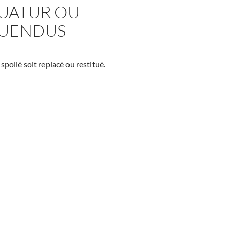
TUATUR OU
TUENDUS
spolié soit replacé ou restitué.