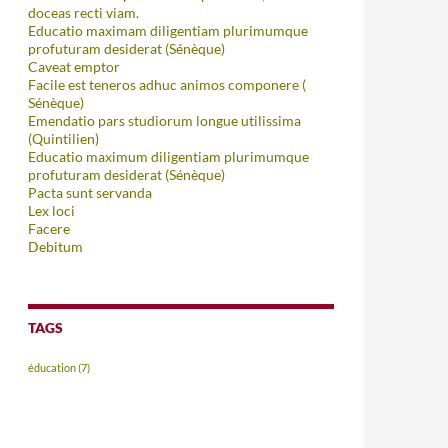
doceas recti viam.
Educatio maximam diligentiam plurimumque
profuturam desiderat (Sénèque)
Caveat emptor
Facile est teneros adhuc animos componere (
Sénèque)
Emendatio pars studiorum longue utilissima
(Quintilien)
Educatio maximum diligentiam plurimumque
profuturam desiderat (Sénèque)
Pacta sunt servanda
Lex loci
Facere
Debitum
TAGS
éducation
(7)