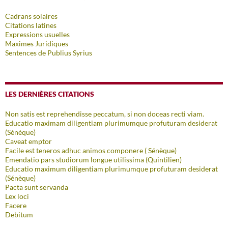
Cadrans solaires
Citations latines
Expressions usuelles
Maximes Juridiques
Sentences de Publius Syrius
LES DERNIÈRES CITATIONS
Non satis est reprehendisse peccatum, si non doceas recti viam.
Educatio maximam diligentiam plurimumque profuturam desiderat
(Sénèque)
Caveat emptor
Facile est teneros adhuc animos componere ( Sénèque)
Emendatio pars studiorum longue utilissima (Quintilien)
Educatio maximum diligentiam plurimumque profuturam desiderat
(Sénèque)
Pacta sunt servanda
Lex loci
Facere
Debitum