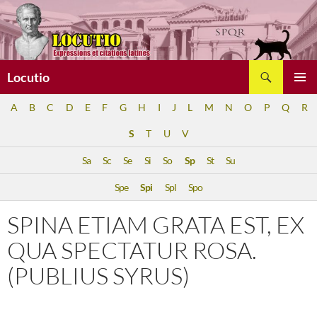
Aller
au
contenu
Recherche
Locutio
MENU
A
B
C
D
E
F
G
H
I
J
L
M
N
O
P
Q
R
PRINCI
S
T
U
V
Sa
Sc
Se
Si
So
Sp
St
Su
Spe
Spi
Spl
Spo
SPINA ETIAM GRATA EST, EX
QUA SPECTATUR ROSA.
(PUBLIUS SYRUS)