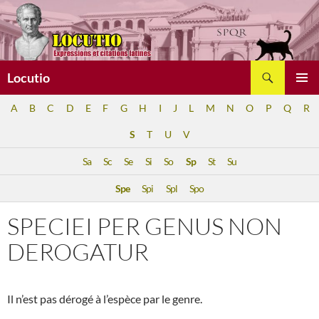
Aller
au
contenu
Recherche
Locutio
MENU
A
B
C
D
E
F
G
H
I
J
L
M
N
O
P
Q
R
PRINCI
S
T
U
V
Sa
Sc
Se
Si
So
Sp
St
Su
Spe
Spi
Spl
Spo
SPECIEI PER GENUS NON
DEROGATUR
Il n’est pas dérogé à l’espèce par le genre.