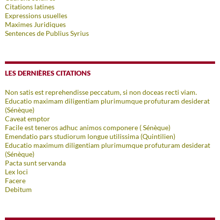
Citations latines
Expressions usuelles
Maximes Juridiques
Sentences de Publius Syrius
LES DERNIÈRES CITATIONS
Non satis est reprehendisse peccatum, si non doceas recti viam.
Educatio maximam diligentiam plurimumque profuturam desiderat
(Sénèque)
Caveat emptor
Facile est teneros adhuc animos componere ( Sénèque)
Emendatio pars studiorum longue utilissima (Quintilien)
Educatio maximum diligentiam plurimumque profuturam desiderat
(Sénèque)
Pacta sunt servanda
Lex loci
Facere
Debitum