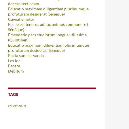
doceas recti viam.
Educatio maximam diligentiam plurimumque
profuturam desiderat (Sénèque)
Caveat emptor
Facile est teneros adhuc animos componere (
Sénèque)
Emendatio pars studiorum longue utilissima
(Quintilien)
Educatio maximum diligentiam plurimumque
profuturam desiderat (Sénèque)
Pacta sunt servanda
Lex loci
Facere
Debitum
TAGS
éducation
(7)