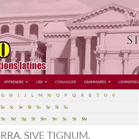
APPRENDRE
LIRE
CONJUGUER
GRAMMAIRES
LEMMATISEU
G
H
I
J
L
M
N
O
P
Q
R
S
T
U
V
Sa
Sc
Se
Si
So
Sp
St
Su
Sic
Sid
Sig
Sil
Sim
Sin
Sis
Sit
Siv
ERRA, SIVE TIGNUM,