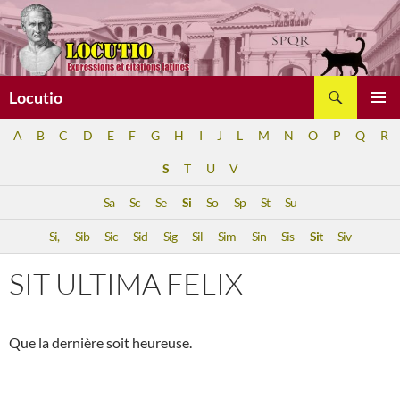
Aller
au
contenu
Recherche
Locutio
MENU
A
B
C
D
E
F
G
H
I
J
L
M
N
O
P
Q
R
PRINCI
S
T
U
V
Sa
Sc
Se
Si
So
Sp
St
Su
Si,
Sib
Sic
Sid
Sig
Sil
Sim
Sin
Sis
Sit
Siv
SIT ULTIMA FELIX
Que la dernière soit heureuse.