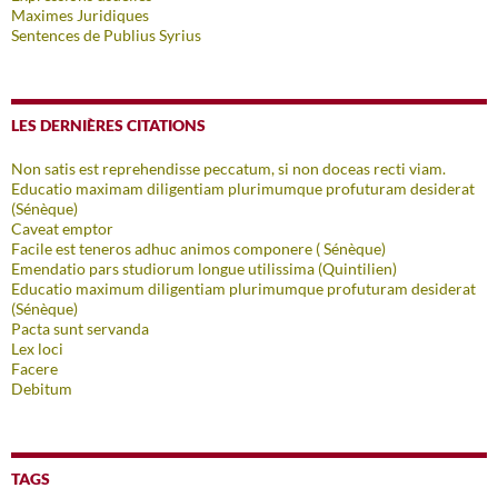
Maximes Juridiques
Sentences de Publius Syrius
LES DERNIÈRES CITATIONS
Non satis est reprehendisse peccatum, si non doceas recti viam.
Educatio maximam diligentiam plurimumque profuturam desiderat
(Sénèque)
Caveat emptor
Facile est teneros adhuc animos componere ( Sénèque)
Emendatio pars studiorum longue utilissima (Quintilien)
Educatio maximum diligentiam plurimumque profuturam desiderat
(Sénèque)
Pacta sunt servanda
Lex loci
Facere
Debitum
TAGS