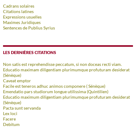
Cadrans solaires
Citations latines
Expressions usuelles
Maximes Juridiques
Sentences de Publius Syrius
LES DERNIÈRES CITATIONS
Non satis est reprehendisse peccatum, si non doceas recti viam.
Educatio maximam diligentiam plurimumque profuturam desiderat
(Sénèque)
Caveat emptor
Facile est teneros adhuc animos componere ( Sénèque)
Emendatio pars studiorum longue utilissima (Quintilien)
Educatio maximum diligentiam plurimumque profuturam desiderat
(Sénèque)
Pacta sunt servanda
Lex loci
Facere
Debitum