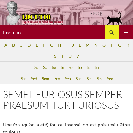
Aller
au
contenu
Recherche
Locutio
MENU
A
B
C
D
E
F
G
H
I
J
L
M
N
O
P
Q
R
PRINCI
S
T
U
V
Sa
Sc
Se
Si
So
Sp
St
Su
Sec
Sed
Sem
Sen
Sep
Seq
Ser
Ses
Sex
SEMEL FURIOSUS SEMPER
PRAESUMITUR FURIOSUS
Une fois (qu’on a été) fou ou insensé, on est présumé (l’être)
toujours.