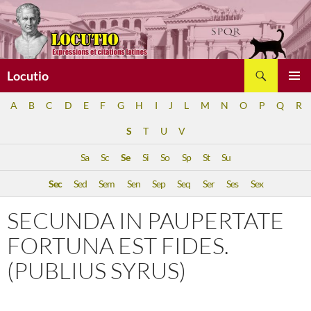
Aller
au
contenu
Recherche
Locutio
MENU
A
B
C
D
E
F
G
H
I
J
L
M
N
O
P
Q
R
PRINCI
S
T
U
V
Sa
Sc
Se
Si
So
Sp
St
Su
Sec
Sed
Sem
Sen
Sep
Seq
Ser
Ses
Sex
SECUNDA IN PAUPERTATE
FORTUNA EST FIDES.
(PUBLIUS SYRUS)