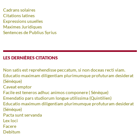
Cadrans solaires
Citations latines
Expressions usuelles
Maximes Juridiques
Sentences de Publius Syrius
LES DERNIÈRES CITATIONS
Non satis est reprehendisse peccatum, si non doceas recti viam.
Educatio maximam diligentiam plurimumque profuturam desiderat
(Sénèque)
Caveat emptor
Facile est teneros adhuc animos componere ( Sénèque)
Emendatio pars studiorum longue utilissima (Quintilien)
Educatio maximum diligentiam plurimumque profuturam desiderat
(Sénèque)
Pacta sunt servanda
Lex loci
Facere
Debitum