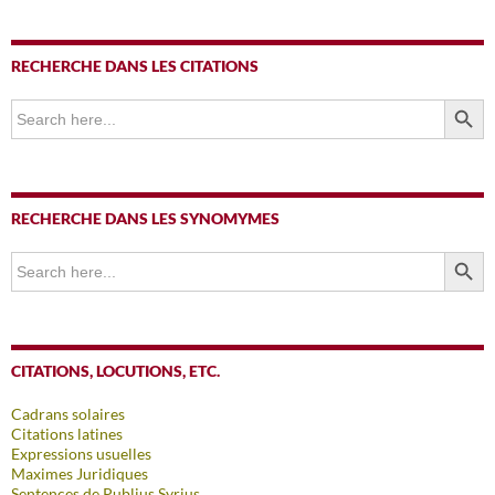
RECHERCHE DANS LES CITATIONS
SEARCH BUTTO
Search
for:
RECHERCHE DANS LES SYNOMYMES
SEARCH BUTTO
Search
for:
CITATIONS, LOCUTIONS, ETC.
Cadrans solaires
Citations latines
Expressions usuelles
Maximes Juridiques
Sentences de Publius Syrius