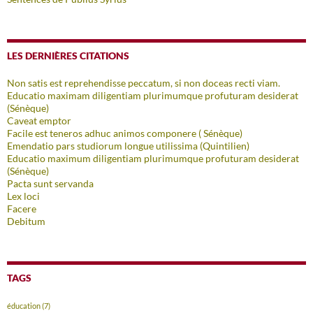
LES DERNIÈRES CITATIONS
Non satis est reprehendisse peccatum, si non doceas recti viam.
Educatio maximam diligentiam plurimumque profuturam desiderat
(Sénèque)
Caveat emptor
Facile est teneros adhuc animos componere ( Sénèque)
Emendatio pars studiorum longue utilissima (Quintilien)
Educatio maximum diligentiam plurimumque profuturam desiderat
(Sénèque)
Pacta sunt servanda
Lex loci
Facere
Debitum
TAGS
éducation
(7)