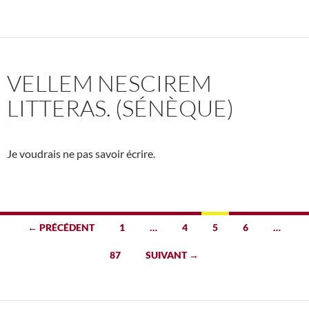
VELLEM NESCIREM
LITTERAS. (SÉNÈQUE)
Je voudrais ne pas savoir écrire.
Navigation
← PRÉCÉDENT
1
…
4
5
6
…
des
87
SUIVANT →
articles