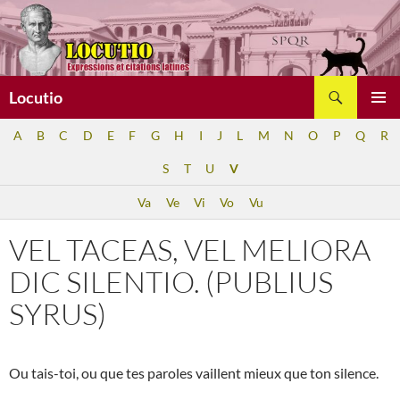
Aller
au
contenu
Recherche
Locutio
MENU
A
B
C
D
E
F
G
H
I
J
L
M
N
O
P
Q
R
PRINCI
S
T
U
V
Va
Ve
Vi
Vo
Vu
VEL TACEAS, VEL MELIORA
DIC SILENTIO. (PUBLIUS
SYRUS)
Ou tais-toi, ou que tes paroles vaillent mieux que ton silence.