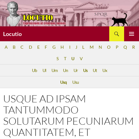
Aller
au
contenu
Recherche
Locutio
MENU
A
B
C
D
E
F
G
H
I
J
L
M
N
O
P
Q
R
PRINCI
S
T
U
V
Ub
Ul
Um
Un
Ur
Us
Ut
Ux
Usq
Usu
USQUE AD IPSAM
TANTUMMODO
SOLUTARUM PECUNIARUM
QUANTITATEM, ET