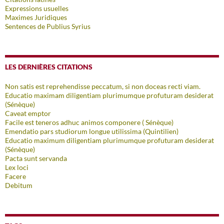
Expressions usuelles
Maximes Juridiques
Sentences de Publius Syrius
LES DERNIÈRES CITATIONS
Non satis est reprehendisse peccatum, si non doceas recti viam.
Educatio maximam diligentiam plurimumque profuturam desiderat
(Sénèque)
Caveat emptor
Facile est teneros adhuc animos componere ( Sénèque)
Emendatio pars studiorum longue utilissima (Quintilien)
Educatio maximum diligentiam plurimumque profuturam desiderat
(Sénèque)
Pacta sunt servanda
Lex loci
Facere
Debitum