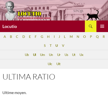
Aller
au
contenu
Recherche
Locutio
MENU
A
B
C
D
E
F
G
H
I
J
L
M
N
O
P
Q
R
PRINCI
S
T
U
V
Ub
Ul
Um
Un
Ur
Us
Ut
Ux
Ulc
Ult
ULTIMA RATIO
Ultime moyen.