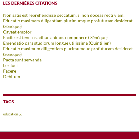
LES DERNIÈRES CITATIONS
Non satis est reprehendisse peccatum, si non doceas recti viam.
Educatio maximam diligentiam plurimumque profuturam desiderat
(Sénèque)
Caveat emptor
Facile est teneros adhuc animos componere ( Sénèque)
Emendatio pars studiorum longue utilissima (Quintilien)
Educatio maximum diligentiam plurimumque profuturam desiderat
(Sénèque)
Pacta sunt servanda
Lex loci
Facere
Debitum
TAGS
éducation
(7)