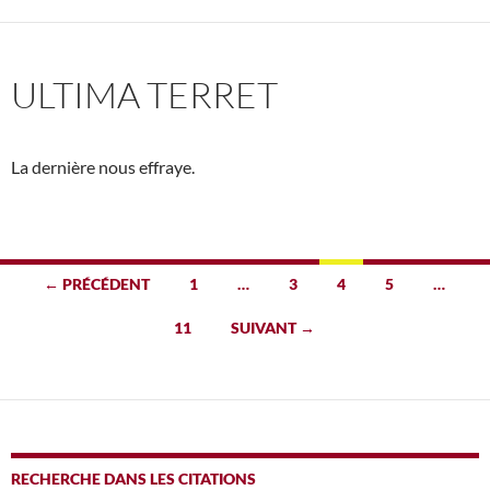
ULTIMA TERRET
La dernière nous effraye.
Navigation
← PRÉCÉDENT
1
…
3
4
5
…
des
11
SUIVANT →
articles
RECHERCHE DANS LES CITATIONS