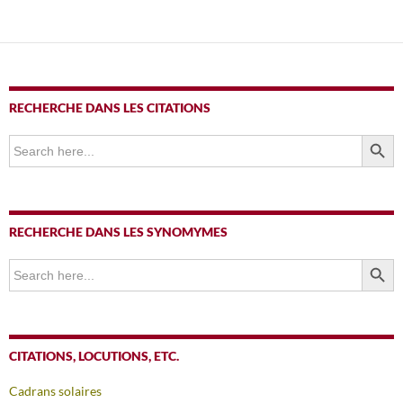
articles
RECHERCHE DANS LES CITATIONS
SEARCH BUTTO
Search
for:
RECHERCHE DANS LES SYNOMYMES
SEARCH BUTTO
Search
for:
CITATIONS, LOCUTIONS, ETC.
Cadrans solaires