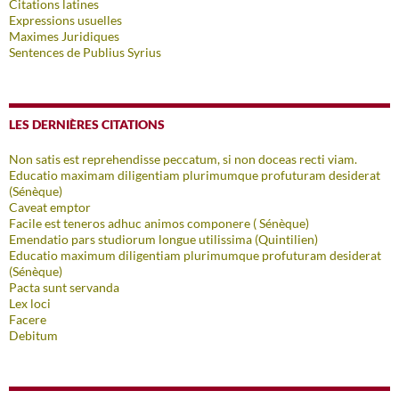
Citations latines
Expressions usuelles
Maximes Juridiques
Sentences de Publius Syrius
LES DERNIÈRES CITATIONS
Non satis est reprehendisse peccatum, si non doceas recti viam.
Educatio maximam diligentiam plurimumque profuturam desiderat
(Sénèque)
Caveat emptor
Facile est teneros adhuc animos componere ( Sénèque)
Emendatio pars studiorum longue utilissima (Quintilien)
Educatio maximum diligentiam plurimumque profuturam desiderat
(Sénèque)
Pacta sunt servanda
Lex loci
Facere
Debitum