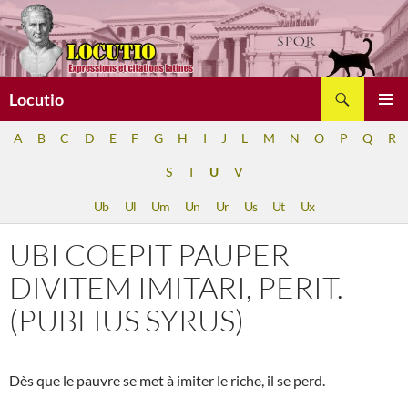
Aller
au
contenu
Recherche
Locutio
MENU
A
B
C
D
E
F
G
H
I
J
L
M
N
O
P
Q
R
PRINCI
S
T
U
V
Ub
Ul
Um
Un
Ur
Us
Ut
Ux
UBI COEPIT PAUPER
DIVITEM IMITARI, PERIT.
(PUBLIUS SYRUS)
Dès que le pauvre se met à imiter le riche, il se perd.