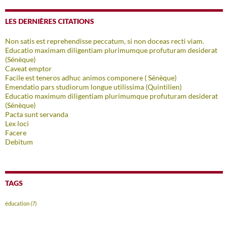
LES DERNIÈRES CITATIONS
Non satis est reprehendisse peccatum, si non doceas recti viam.
Educatio maximam diligentiam plurimumque profuturam desiderat
(Sénèque)
Caveat emptor
Facile est teneros adhuc animos componere ( Sénèque)
Emendatio pars studiorum longue utilissima (Quintilien)
Educatio maximum diligentiam plurimumque profuturam desiderat
(Sénèque)
Pacta sunt servanda
Lex loci
Facere
Debitum
TAGS
éducation
(7)