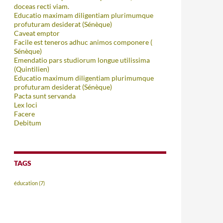
doceas recti viam.
Educatio maximam diligentiam plurimumque
profuturam desiderat (Sénèque)
Caveat emptor
Facile est teneros adhuc animos componere (
Sénèque)
Emendatio pars studiorum longue utilissima
(Quintilien)
Educatio maximum diligentiam plurimumque
profuturam desiderat (Sénèque)
Pacta sunt servanda
Lex loci
Facere
Debitum
TAGS
éducation
(7)