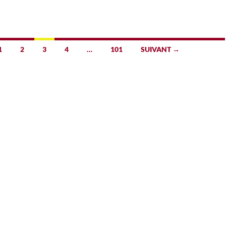
1
2
3
4
…
101
SUIVANT →