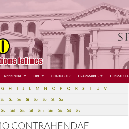
APPRENDRE
LIRE
CONJUGUER
GRAMMAIRES
LEMMATISEU
G
H
I
J
L
M
N
O
P
Q
R
S
T
U
V
Sa
Sc
Se
Si
So
Sp
St
Su
Sic
Sid
Sig
Sil
Sim
Sin
Sis
Sit
Siv
IMO CONTRAHENDAE