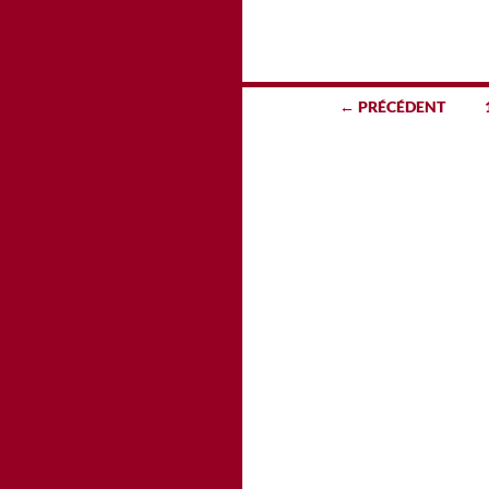
Navigation
← PRÉCÉDENT
des
articles