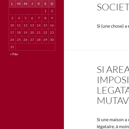
SOCIET
L
M
M
J
V
S
D
1
2
3
4
5
6
7
8
9
10
11
12
13
14
15
16
Si (une chose) a 
17
18
19
20
21
22
23
24
25
26
27
28
29
30
31
« Fév
SI ARE
IMPOSI
LEGATA
MUTAV
Si une maison a 
légataire, à moin