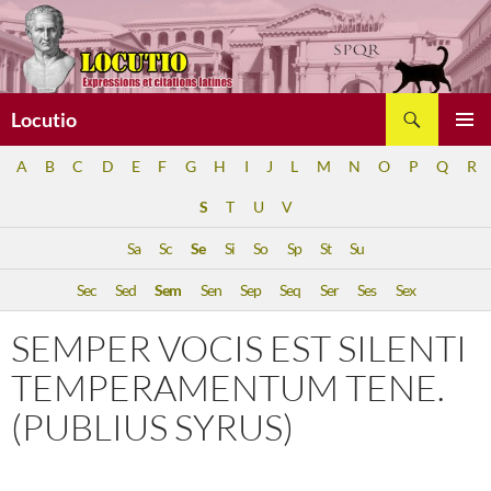
Aller
au
contenu
Recherche
Locutio
MENU
A
B
C
D
E
F
G
H
I
J
L
M
N
O
P
Q
R
PRINCI
S
T
U
V
Sa
Sc
Se
Si
So
Sp
St
Su
Sec
Sed
Sem
Sen
Sep
Seq
Ser
Ses
Sex
SEMPER VOCIS EST SILENTI
TEMPERAMENTUM TENE.
(PUBLIUS SYRUS)