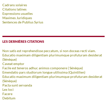
Cadrans solaires
Citations latines
Expressions usuelles
Maximes Juridiques
Sentences de Publius Syrius
LES DERNIÈRES CITATIONS
Non satis est reprehendisse peccatum, si non doceas recti viam.
Educatio maximam diligentiam plurimumque profuturam desiderat
(Sénèque)
Caveat emptor
Facile est teneros adhuc animos componere ( Sénèque)
Emendatio pars studiorum longue utilissima (Quintilien)
Educatio maximum diligentiam plurimumque profuturam desiderat
(Sénèque)
Pacta sunt servanda
Lex loci
Facere
Debitum