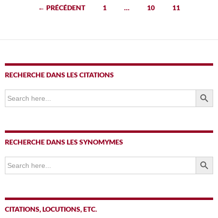
Navigation
← PRÉCÉDENT
1
…
10
11
des
articles
RECHERCHE DANS LES CITATIONS
SEARCH BUTTO
Search
for:
RECHERCHE DANS LES SYNOMYMES
SEARCH BUTTO
Search
for:
CITATIONS, LOCUTIONS, ETC.