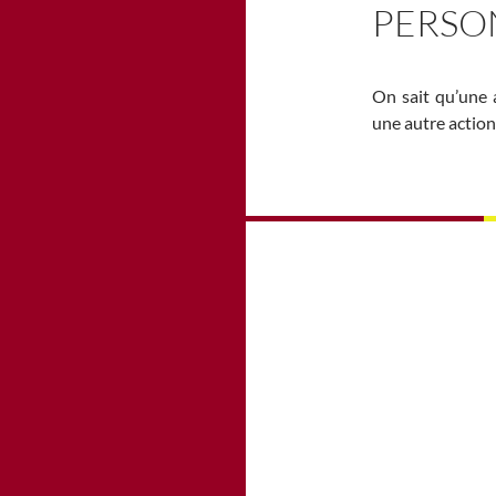
PERSO
On sait qu’une 
une autre actio
Navigation
des
articles