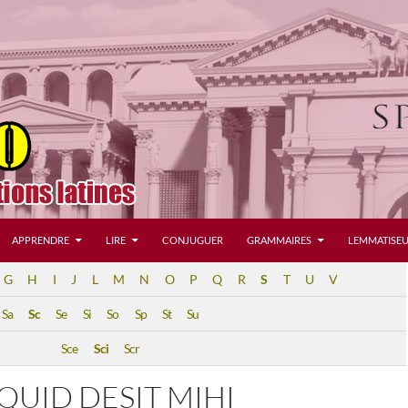
APPRENDRE
LIRE
CONJUGUER
GRAMMAIRES
LEMMATISEU
G
H
I
J
L
M
N
O
P
Q
R
S
T
U
V
Sa
Sc
Se
Si
So
Sp
St
Su
Sce
Sci
Scr
QUID DESIT MIHI