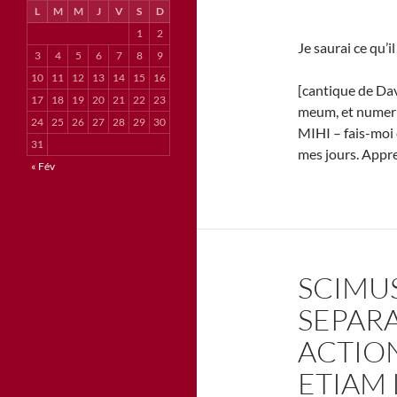
L
M
M
J
V
S
D
1
2
Je saurai ce qu’
3
4
5
6
7
8
9
10
11
12
13
14
15
16
[cantique de Dav
17
18
19
20
21
22
23
meum, et numer
24
25
26
27
28
29
30
MIHI – fais-moi 
31
mes jours. Appre
« Fév
SCIMUS
SEPARA
ACTION
ETIAM