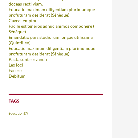
doceas recti viam.
Educatio maximam diligentiam plurimumque
profuturam desiderat (Sénèque)
Caveat emptor
Facile est teneros adhuc animos componere (
Sénèque)
Emendatio pars studiorum longue utilissima
(Quintilien)
Educatio maximum diligentiam plurimumque
profuturam desiderat (Sénèque)
Pacta sunt servanda
Lex loci
Facere
Debitum
TAGS
éducation
(7)