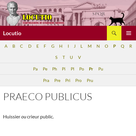
Aller
au
contenu
Recherche
Locutio
MENU
A
B
C
D
E
F
G
H
I
J
L
M
N
O
P
Q
R
PRINCI
S
T
U
V
Pa
Pe
Ph
Pi
Pl
Po
Pr
Pu
Pra
Pre
Pri
Pro
Pru
PRAECO PUBLICUS
Huissier
ou
crieur public.