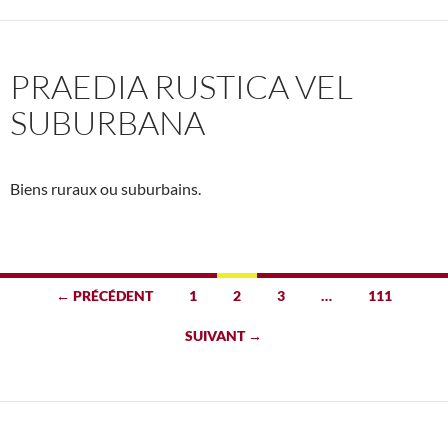
PRAEDIA RUSTICA VEL
SUBURBANA
Biens ruraux ou suburbains.
Navigation
← PRÉCÉDENT
1
2
3
…
111
des
SUIVANT →
articles