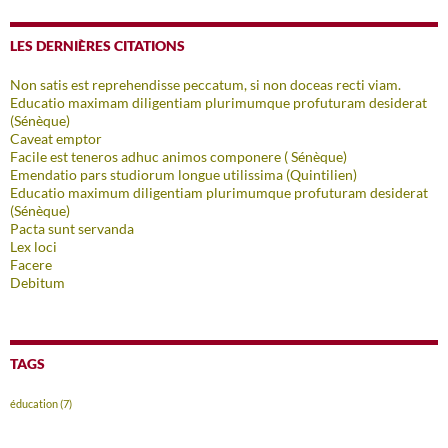
LES DERNIÈRES CITATIONS
Non satis est reprehendisse peccatum, si non doceas recti viam.
Educatio maximam diligentiam plurimumque profuturam desiderat
(Sénèque)
Caveat emptor
Facile est teneros adhuc animos componere ( Sénèque)
Emendatio pars studiorum longue utilissima (Quintilien)
Educatio maximum diligentiam plurimumque profuturam desiderat
(Sénèque)
Pacta sunt servanda
Lex loci
Facere
Debitum
TAGS
éducation
(7)