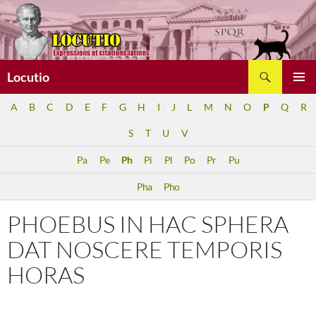
Aller
au
contenu
Recherche
Locutio
MENU
A
B
C
D
E
F
G
H
I
J
L
M
N
O
P
Q
R
PRINCI
S
T
U
V
Pa
Pe
Ph
Pi
Pl
Po
Pr
Pu
Pha
Pho
PHOEBUS IN HAC SPHERA
DAT NOSCERE TEMPORIS
HORAS