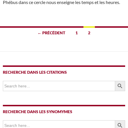
Phébus dans ce cercle nous enseigne les temps et les heures.
Navigation
← PRÉCÉDENT
1
2
des
articles
RECHERCHE DANS LES CITATIONS
SEARCH BUTTO
Search
for:
RECHERCHE DANS LES SYNOMYMES
SEARCH BUTTO
Search
for: