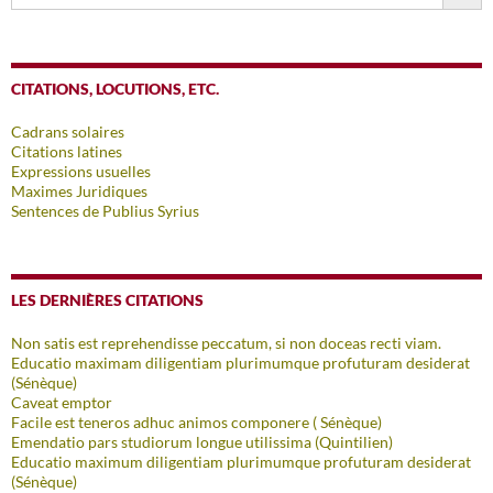
CITATIONS, LOCUTIONS, ETC.
Cadrans solaires
Citations latines
Expressions usuelles
Maximes Juridiques
Sentences de Publius Syrius
LES DERNIÈRES CITATIONS
Non satis est reprehendisse peccatum, si non doceas recti viam.
Educatio maximam diligentiam plurimumque profuturam desiderat
(Sénèque)
Caveat emptor
Facile est teneros adhuc animos componere ( Sénèque)
Emendatio pars studiorum longue utilissima (Quintilien)
Educatio maximum diligentiam plurimumque profuturam desiderat
(Sénèque)