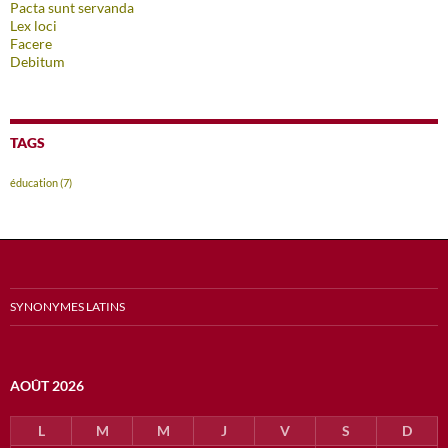
Pacta sunt servanda
Lex loci
Facere
Debitum
TAGS
éducation
(7)
SYNONYMES LATINS
AOÛT 2026
L
M
M
J
V
S
D