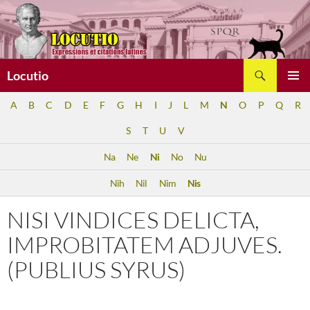
Aller
au
contenu
Recherche
Locutio
MENU
A
B
C
D
E
F
G
H
I
J
L
M
N
O
P
Q
R
PRINCI
S
T
U
V
Na
Ne
Ni
No
Nu
Nih
Nil
Nim
Nis
NISI VINDICES DELICTA,
IMPROBITATEM ADJUVES.
(PUBLIUS SYRUS)