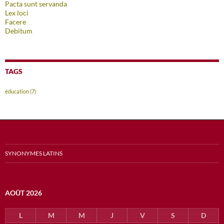
Pacta sunt servanda
Lex loci
Facere
Debitum
TAGS
éducation
(7)
SYNONYMES LATINS
AOÛT 2026
L
M
M
J
V
S
D