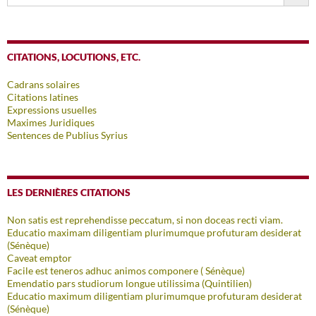
CITATIONS, LOCUTIONS, ETC.
Cadrans solaires
Citations latines
Expressions usuelles
Maximes Juridiques
Sentences de Publius Syrius
LES DERNIÈRES CITATIONS
Non satis est reprehendisse peccatum, si non doceas recti viam.
Educatio maximam diligentiam plurimumque profuturam desiderat
(Sénèque)
Caveat emptor
Facile est teneros adhuc animos componere ( Sénèque)
Emendatio pars studiorum longue utilissima (Quintilien)
Educatio maximum diligentiam plurimumque profuturam desiderat
(Sénèque)