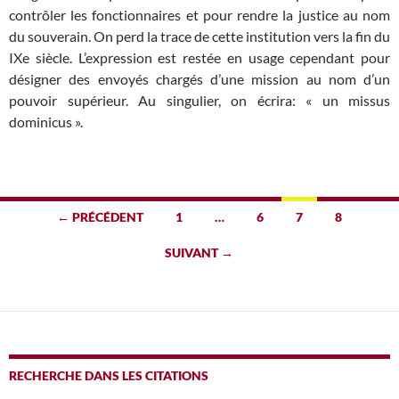
contrôler les fonctionnaires et pour rendre la justice au nom
du souverain. On perd la trace de cette institution vers la fin du
IXe siècle. L’expression est restée en usage cependant pour
désigner des envoyés chargés d’une mission au nom d’un
pouvoir supérieur. Au singulier, on écrira: « un missus
dominicus ».
Navigation
← PRÉCÉDENT
1
…
6
7
8
des
SUIVANT →
articles
RECHERCHE DANS LES CITATIONS