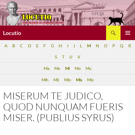
Aller
au
contenu
Recherche
Locutio
MENU
A
B
C
D
E
F
G
H
I
J
L
M
N
O
P
Q
R
PRINCI
S
T
U
V
Ma
Me
Mi
Mo
Mu
Mih
Mil
Min
Mis
Mix
MISERUM TE JUDICO,
QUOD NUNQUAM FUERIS
MISER. (PUBLIUS SYRUS)