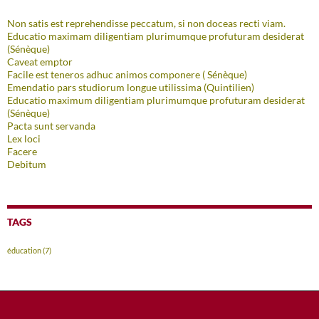
Non satis est reprehendisse peccatum, si non doceas recti viam.
Educatio maximam diligentiam plurimumque profuturam desiderat
(Sénèque)
Caveat emptor
Facile est teneros adhuc animos componere ( Sénèque)
Emendatio pars studiorum longue utilissima (Quintilien)
Educatio maximum diligentiam plurimumque profuturam desiderat
(Sénèque)
Pacta sunt servanda
Lex loci
Facere
Debitum
TAGS
éducation
(7)