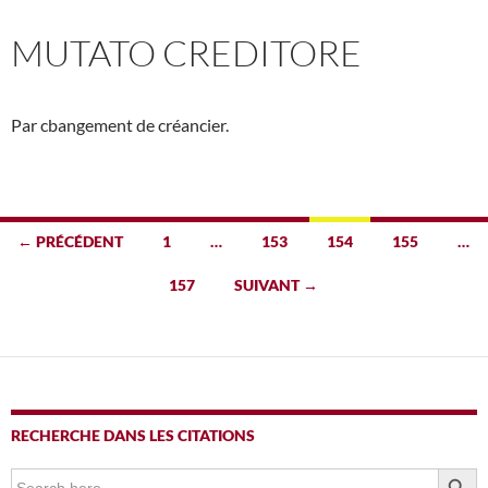
MUTATO CREDITORE
Par cbangement de créancier.
Navigation
← PRÉCÉDENT
1
…
153
154
155
…
des
157
SUIVANT →
articles
RECHERCHE DANS LES CITATIONS
SEARCH BUTTO
Search