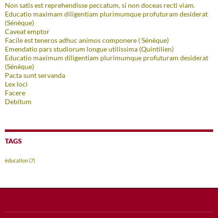
Non satis est reprehendisse peccatum, si non doceas recti viam.
Educatio maximam diligentiam plurimumque profuturam desiderat
(Sénèque)
Caveat emptor
Facile est teneros adhuc animos componere ( Sénèque)
Emendatio pars studiorum longue utilissima (Quintilien)
Educatio maximum diligentiam plurimumque profuturam desiderat
(Sénèque)
Pacta sunt servanda
Lex loci
Facere
Debitum
TAGS
éducation
(7)