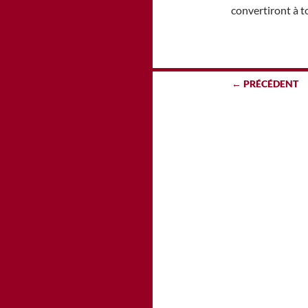
convertiront à to
Navigation
← PRÉCÉDENT
des
articles