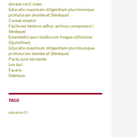
doceas recti viam.
Educatio maximam diligentiam plurimumque
profuturam desiderat (Sénèque)
Caveat emptor
Facile est teneros adhuc animos componere (
Sénèque)
Emendatio pars studiorum longue utilissima
(Quintilien)
Educatio maximum diligentiam plurimumque
profuturam desiderat (Sénèque)
Pacta sunt servanda
Lex loci
Facere
Debitum
TAGS
éducation
(7)