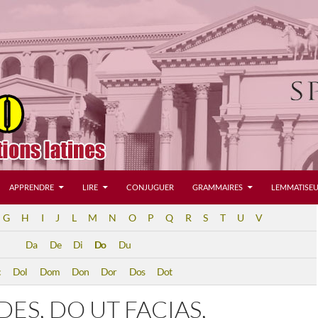
APPRENDRE
LIRE
CONJUGUER
GRAMMAIRES
LEMMATISEU
G
H
I
J
L
M
N
O
P
Q
R
S
T
U
V
Da
De
Di
Do
Du
c
Dol
Dom
Don
Dor
Dos
Dot
DES, DO UT FACIAS,