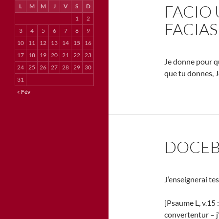
FACIO 
L
M
M
J
V
S
D
1
2
FACIAS
3
4
5
6
7
8
9
10
11
12
13
14
15
16
17
18
19
20
21
22
23
Je donne pour qu
24
25
26
27
28
29
30
que tu donnes, J
31
« Fév
DOCEBO
J’enseignerai te
[Psaume L, v.1
convertentur – j’