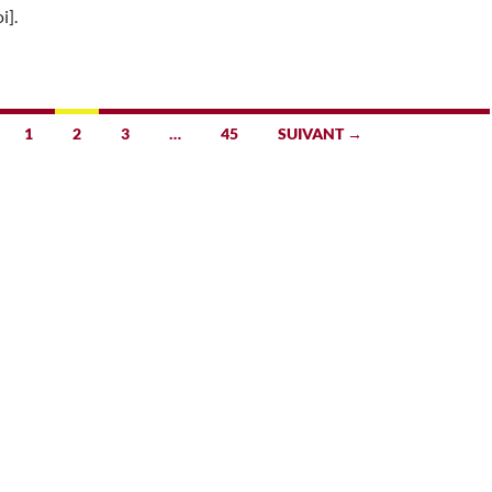
i].
1
2
3
…
45
SUIVANT →