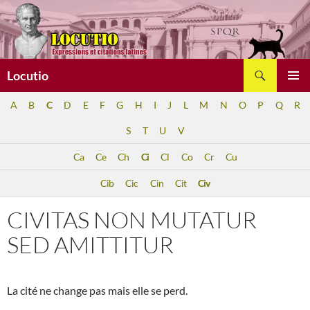
Aller
au
contenu
Recherche
Locutio
MENU
A
B
C
D
E
F
G
H
I
J
L
M
N
O
P
Q
R
PRINCI
S
T
U
V
Ca
Ce
Ch
Ci
Cl
Co
Cr
Cu
Cib
Cic
Cin
Cit
Civ
CIVITAS NON MUTATUR
SED AMITTITUR
La cité ne change pas mais elle se perd.