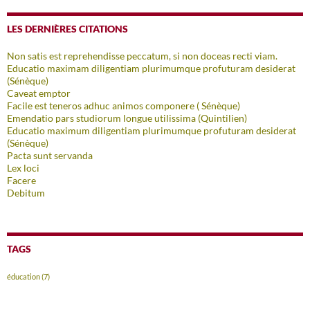
LES DERNIÈRES CITATIONS
Non satis est reprehendisse peccatum, si non doceas recti viam.
Educatio maximam diligentiam plurimumque profuturam desiderat
(Sénèque)
Caveat emptor
Facile est teneros adhuc animos componere ( Sénèque)
Emendatio pars studiorum longue utilissima (Quintilien)
Educatio maximum diligentiam plurimumque profuturam desiderat
(Sénèque)
Pacta sunt servanda
Lex loci
Facere
Debitum
TAGS
éducation
(7)