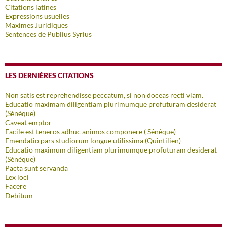
Citations latines
Expressions usuelles
Maximes Juridiques
Sentences de Publius Syrius
LES DERNIÈRES CITATIONS
Non satis est reprehendisse peccatum, si non doceas recti viam.
Educatio maximam diligentiam plurimumque profuturam desiderat
(Sénèque)
Caveat emptor
Facile est teneros adhuc animos componere ( Sénèque)
Emendatio pars studiorum longue utilissima (Quintilien)
Educatio maximum diligentiam plurimumque profuturam desiderat
(Sénèque)
Pacta sunt servanda
Lex loci
Facere
Debitum