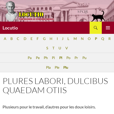
Aller
au
contenu
Recherche
Locutio
MENU
A
B
C
D
E
F
G
H
I
J
L
M
N
O
P
Q
R
PRINCI
S
T
U
V
Pa
Pe
Ph
Pi
Pl
Po
Pr
Pu
Pla
Ple
Plu
PLURES LABORI, DULCIBUS
QUAEDAM OTIIS
Plusieurs pour le travail, d’autres pour les doux loisirs.