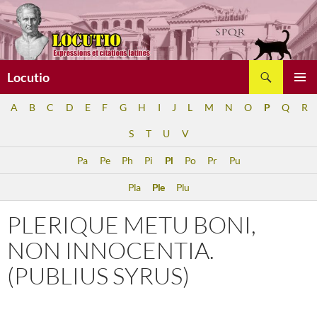
Aller
au
contenu
Recherche
Locutio
MENU
A
B
C
D
E
F
G
H
I
J
L
M
N
O
P
Q
R
PRINCI
S
T
U
V
Pa
Pe
Ph
Pi
Pl
Po
Pr
Pu
Pla
Ple
Plu
PLERIQUE METU BONI,
NON INNOCENTIA.
(PUBLIUS SYRUS)