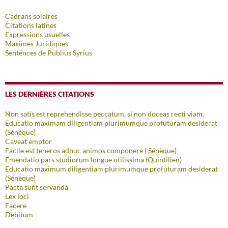
Cadrans solaires
Citations latines
Expressions usuelles
Maximes Juridiques
Sentences de Publius Syrius
LES DERNIÈRES CITATIONS
Non satis est reprehendisse peccatum, si non doceas recti viam.
Educatio maximam diligentiam plurimumque profuturam desiderat
(Sénèque)
Caveat emptor
Facile est teneros adhuc animos componere ( Sénèque)
Emendatio pars studiorum longue utilissima (Quintilien)
Educatio maximum diligentiam plurimumque profuturam desiderat
(Sénèque)
Pacta sunt servanda
Lex loci
Facere
Debitum